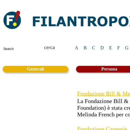
A
B
C
D
E
F
G
Generali
Persona
Fondazione Bill & Me
La Fondazione Bill &
Foundation) è stata cr
Melinda French per co
Fondazione Carnegie