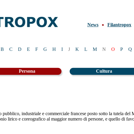
News
Filantropox
B
C
D
E
F
G
H
I
J
K
L
M
N
O
P
Q
Persona
Cultura
pubblico, industriale e commerciale francese posto sotto la tutela del M
nio lirico e coreografico al maggior numero di persone, e quello di favo