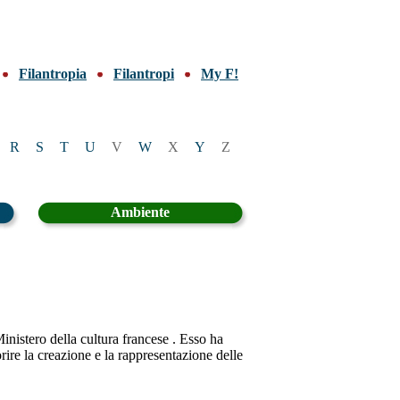
Filantropia
Filantropi
My F!
R
S
T
U
V
W
X
Y
Z
Ambiente
inistero della cultura francese . Esso ha
rire la creazione e la rappresentazione delle