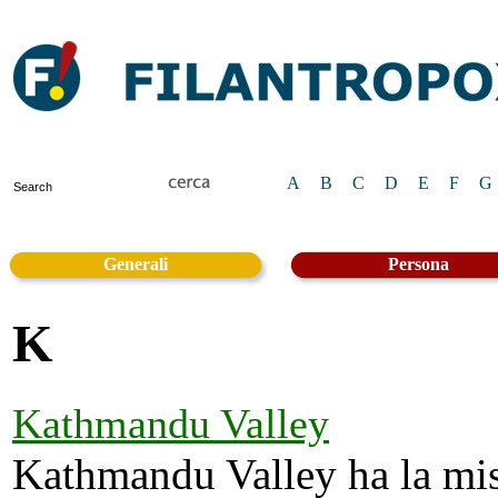
A
B
C
D
E
F
G
Generali
Persona
K
Kathmandu Valley
Kathmandu Valley ha la mis