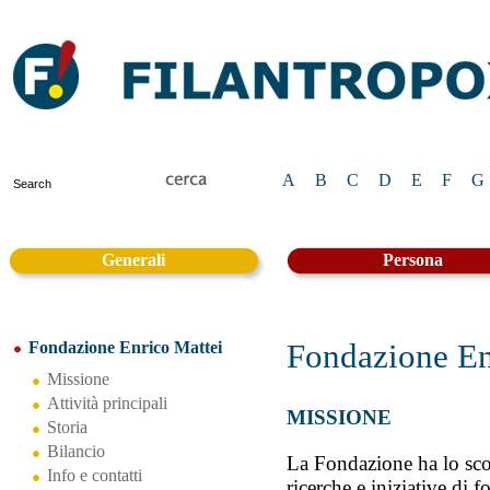
A
B
C
D
E
F
G
Generali
Persona
Fondazione En
Fondazione Enrico Mattei
Missione
Attività principali
MISSIONE
Storia
Bilancio
La Fondazione ha lo scop
Info e contatti
ricerche e iniziative di