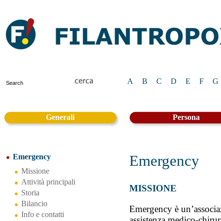
A
B
C
D
E
F
G
Generali
Persona
Emergency
Emergency
Missione
Attività principali
MISSIONE
Storia
Bilancio
Emergency è un’associaz
Info e contatti
assistenza medico-chirurg